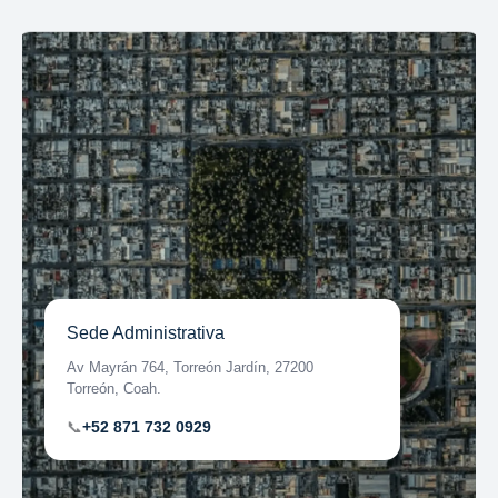
Sede Administrativa
Av Mayrán 764, Torreón Jardín, 27200
Torreón, Coah.
📞
+52 871 732 0929